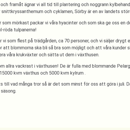
och framåt ägnar vi all tid till plantering och noggrann kylbehandl
r snittkryssanthemum och cyklamen, Sörby är en av landets stö
r som mörkast packar vi våra hyacinter och som ska ge oss en do
jul-röda tulpanerna!
 vi som flest på trädgården, ca 70 personer, och vi säljer drygt e
ör att blommorna ska bli så bra som möjligt och att våra kunder sk
ntera våra krukväxter och sätta ut dem i växthusen.
m allra vackrast i växthusen! De är fulla med blommande Pelargon
 15000 kvm växthus och 5000 kvm kylrum .
 till vad många tror så är det som minst för oss att göra i juli.
 säsong.