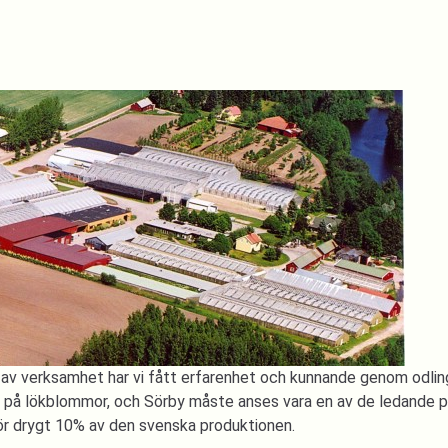
v verksamhet har vi fått erfarenhet och kunnande genom odling a
på lökblommor, och Sörby måste anses vara en av de ledande på o
för drygt 10% av den svenska produktionen.