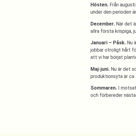
Hösten.
Från augusti 
under den perioden ä
December.
När det ä
allra första krispiga, 
Januari – Påsk.
Nu är
jobbar otroligt hårt f
att vi har börjat pla
Maj-juni.
Nu är det so
produktionsyta är ca
Sommaren.
I motsats
och förbereder nästa