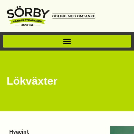
Lökväxter
Hyacint