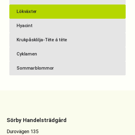
Lökväxter
Hyacint
Krukpåsklilja-Tête á tête
Cyklamen
Sommarblommor
Sörby Handelsträdgård
Durovägen 135